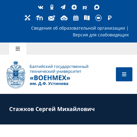
Skip
to
content
Сведения об образовательной организ
Версия для слабов
Toggle
Navigation
Школьникам
Абитуриентам
Студентам
Стажков Сергей Михайлович
Преподавателям