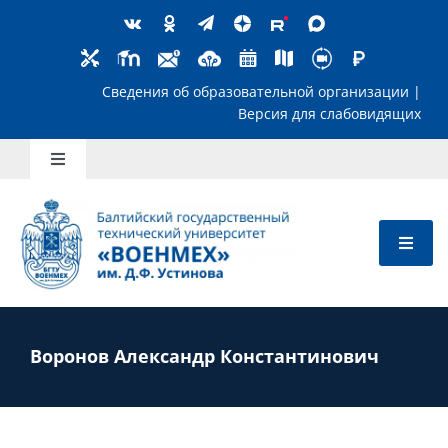
Skip
to
content
Сведения об образовательной организ
Версия для слабов
Toggle
Navigation
Школьникам
Абитуриентам
Студентам
Воронов Александр Константинович
Преподавателям