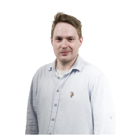
Слушателям
Партнерам
НИОКР