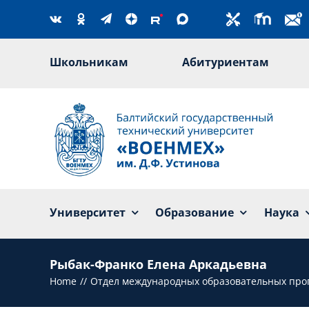
Skip
to
content
Школьникам
Абитуриентам
Университет
Образование
Наука
Рыбак-Франко Елена Аркадьевна
Home
Отдел международных образовательных про