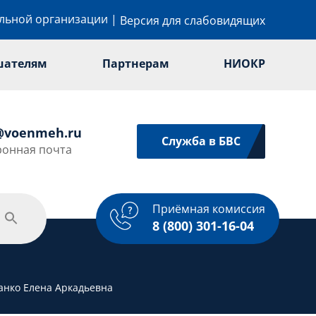
ельной организации
|
Версия для слабовидящих
шателям
Партнерам
НИОКР
@voenmeh.ru
Служба в БВС
ронная почта
Приёмная комиссия
одежная политика
Спорт
Услуги
8 (800) 301-16-04
анко Елена Аркадьевна