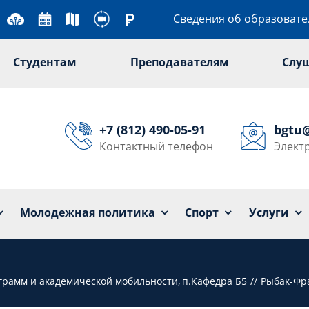
Сведения об образоват
Студентам
Преподавателям
Слу
+7 (812) 490-05-91
bgtu
Контактный телефон
Элект
Университет
Образование
Наука
Мол
Молодежная политика
Спорт
Услуги
грамм и академической мобильности
п.Кафедра Б5
Рыбак-Фр