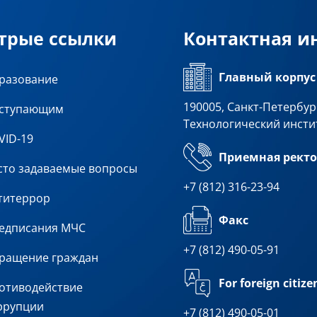
трые ссылки
Контактная 
Главный корпус
разование
190005, Санкт-Петербург
ступающим
Технологический инсти
VID-19
Приемная ректо
сто задаваемые вопросы
+7 (812) 316-23-94
титеррор
Факс
едписания МЧС
+7 (812) 490-05-91
ращение граждан
For foreign citize
отиводействие
ррупции
+7 (812) 490-05-01