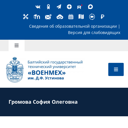
Skip
to
content
Сведения об образовательной организ
Версия для слабов
Toggle
Navigation
Школьникам
Абитуриентам
Студентам
Громова София Олеговна
Преподавателям