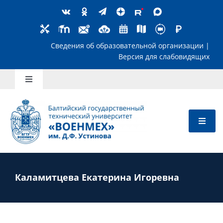
Skip
to
content
Сведения об образовательной организ
Версия для слабов
Toggle
Navigation
Школьникам
Абитуриентам
Студентам
Каламитцева Екатерина Игоревна
Преподавателям