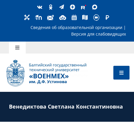
Skip
to
content
Сведения об образовательной организ
Версия для слабов
Toggle
Navigation
Школьникам
Абитуриентам
Студентам
Венедиктова Светлана Константиновна
Преподавателям