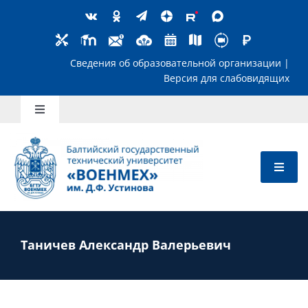
Skip
to
content
Сведения об образовательной организ
Версия для слабов
Toggle
Navigation
Школьникам
Абитуриентам
Студентам
Таничев Александр Валерьевич
Преподавателям