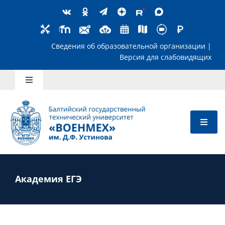
Skip
to
content
Сведения об образовательной организ
Версия для слабов
Toggle
Navigation
Школьникам
Абитуриентам
Студентам
Академия ЕГЭ
Преподавателям