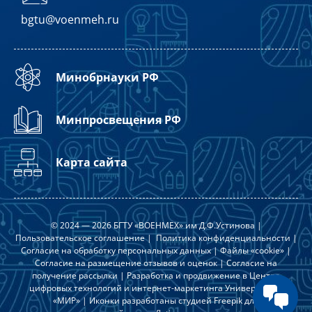
bgtu@voenmeh.ru
Минобрнауки РФ
Минпросвещения РФ
Карта сайта
© 2024 — 2026 БГТУ «ВОЕНМЕХ» им Д.Ф.Устинова |
Пользовательское соглашение
|
Политика конфиденциальности
|
Согласие на обработку персональных данных
|
Файлы «cookie»
|
Согласие на размещение отзывов и оценок
|
Согласие на
получение рассылки
| Разработка и продвижение в
Центре
цифровых технологий и интернет-маркетинга Университета
«МИР»
| Иконки разработаны студией
Freepik
для