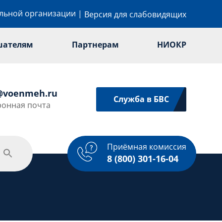
ельной организации
|
Версия для слабовидящих
шателям
Партнерам
НИОКР
@voenmeh.ru
Служба в БВС
ронная почта
Приёмная комиссия
одежная политика
Спорт
Услуги
8 (800) 301-16-04