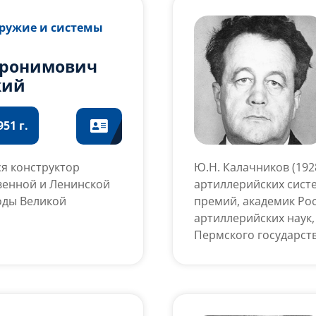
Оружие и системы
еронимович
кий
51 г.
ся конструктор
Ю.Н. Калачников (19
твенной и Ленинской
артиллерийских систе
оды Великой
премий, академик Ро
артиллерийских наук,
Пермского государст