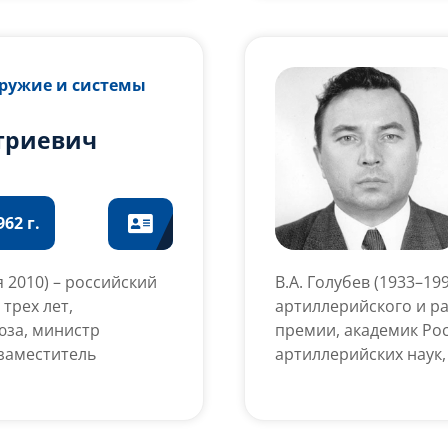
натор Курской
4 года, врио 11
Оружие и системы
триевич
62 г.
я 2010) – российский
В.А. Голубев (1933–1
трех лет,
артиллерийского и ра
юза, министр
премии, академик Ро
заместитель
артиллерийских наук,