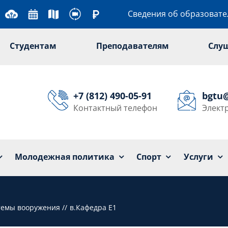
Сведения об образоват
Студентам
Преподавателям
Слу
+7 (812) 490-05-91
bgtu
Контактный телефон
Элект
Университет
Образование
Наука
Мол
Молодежная политика
Спорт
Услуги
стемы вооружения
в.Кафедра Е1