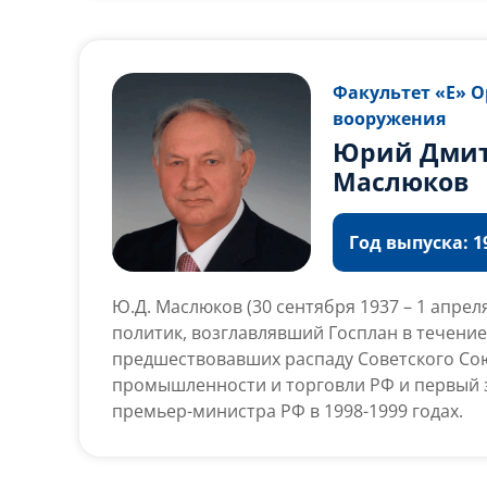
Федеральным дорожным агентством. Губер
области 16 сентября 2019 года — 14 мая 202
октября 2018 года — 16 сентября 2019 года.
Факультет «Е» 
вооружения
Юрий Дми
Маслюков
Год выпуска: 19
Ю.Д. Маслюков (30 сентября 1937 – 1 апрел
политик, возглавлявший Госплан в течение 
предшествовавших распаду Советского Со
промышленности и торговли РФ и первый 
премьер-министра РФ в 1998-1999 годах.