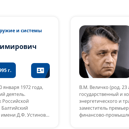
Оружие и системы
димирович
95 г.
 января 1972 года,
В.М. Величко (род. 23
ий деятель.
государственный и х
к Российской
энергетического и т
л Балтийский
заместитель премьер
 имени Д.Ф. Устинова
финансово-промышле
е тепловые машины».
с 14 мая 2024 года.
машиностроение».
ктурами,