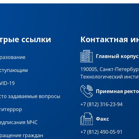
трые ссылки
Контактная 
Главный корпус
разование
190005, Санкт-Петербург
ступающим
Технологический инсти
VID-19
Приемная ректо
сто задаваемые вопросы
+7 (812) 316-23-94
титеррор
Факс
едписания МЧС
+7 (812) 490-05-91
ращение граждан