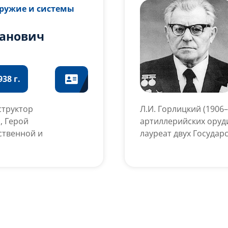
Оружие и системы
ванович
38 г.
структор
Л.И. Горлицкий (1906
, Герой
артиллерийских оруд
ственной и
лауреат двух Государ