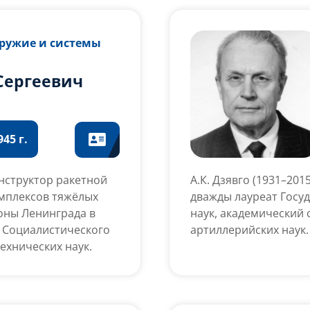
Оружие и системы
Сергеевич
45 г.
онструктор ракетной
А.К. Дзявго (1931–20
омплексов тяжёлых
дважды лауреат Госу
оны Ленинграда в
наук, академический 
 Социалистического
артиллерийских наук.
ехнических наук.