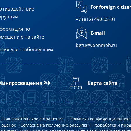
For foreign citize
отиводействие
ррупции
+7 (812) 490-05-01
формация по
E-mail
змещению на сайте
bgtu@voenmeh.ru
рсия для слабовидящих
Минпросвещения РФ
Карта сайта
|
Пользовательское соглашение
|
Политика конфиденциальнос
 оценок
|
Согласие на получение рассылки
| Разработка и про