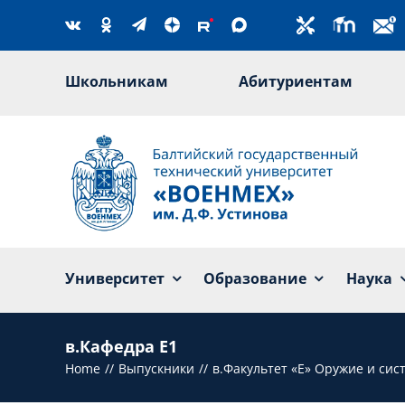
Skip
to
content
Школьникам
Абитуриентам
Университет
Образование
Наука
в.Кафедра Е1
Home
Выпускники
в.Факультет «Е» Оружие и си