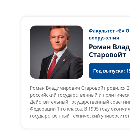
Факультет «Е» 
вооружения
Роман Вла
Старовойт
Год выпуска: 19
Роман Владимирович Старовойт родился 20
российский государственный и политическ
Действительный государственный советни
Федерации 1-го класса. В 1995 году окончи
государственный технический университет
по специальности кафедры Е1 «Импульсны
Министр транспорта Российской Федерации 
Успешно руководил инвестиционными стру