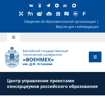
Skip
to
content
Сведения об образовательной организ
Версия для слабов
Toggle
Navigation
Школьникам
Абитуриентам
Центр управления проектами
Студентам
консорциумов российского образования
Преподавателям