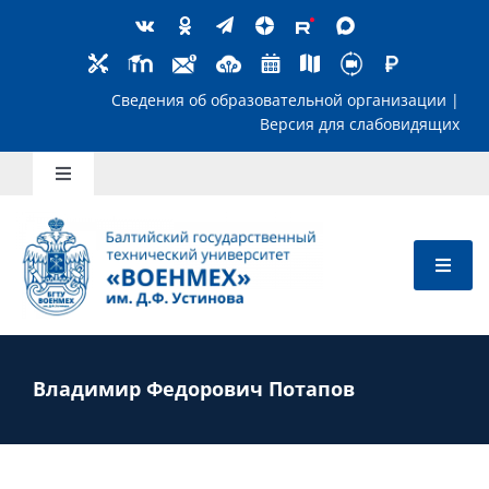
Skip
to
content
Сведения об образовательной организ
Версия для слабов
Toggle
Navigation
Школьникам
Абитуриентам
Студентам
Владимир Федорович Потапов
Преподавателям