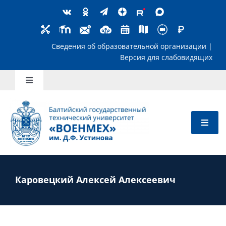
Skip
to
content
Сведения об образовательной организ
Версия для слабов
Toggle
Navigation
Школьникам
Абитуриентам
Студентам
Каровецкий Алексей Алексеевич
Преподавателям