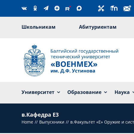
Skip
to
content
Школьникам
Абитуриентам
Университет
Образование
Наука
в.Кафедра Е3
Home
Выпускники
в.Факультет «Е» Оружие и си