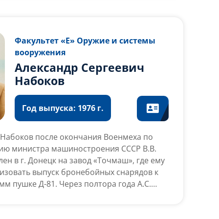
Факультет «Е» Оружие и системы
вооружения
Александр Сергеевич
Набоков
Год выпуска: 1976 г.
 Набоков после окончания Военмеха по
ию министра машиностроения СССР В.В.
ен в г. Донецк на завод «Точмаш», где ему
изовать выпуск бронебойных снарядов к
мм пушке Д-81. Через полтора года А.С.
руководителем крупнейшего в стране
ых боеприпасов. Затем он направляется на