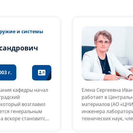
Оружие и системы
сандрович
03 г.
ания кафедры начал
Елена Сергеевна Ива
градский
работает в Централь
 который возглавил
материалов (АО «ЦНИИ
чается генеральным
инженера лаборатори
 а вскоре становится
технических наук, чл
р» — головного
советов, руководите
 малокалиберной
частей образцов воору