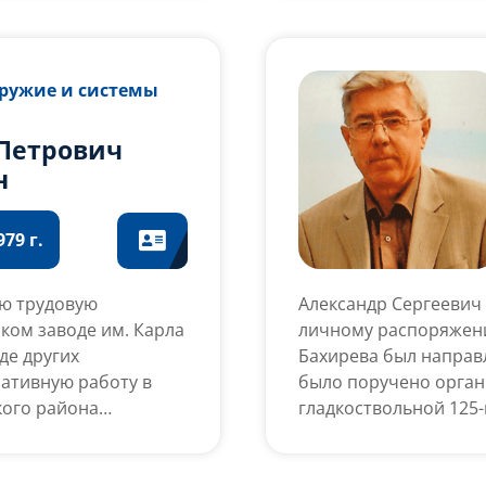
ого базирования и
маш» Госкорпорации
Оружие и системы
Петрович
н
79 г.
ою трудовую
Александр Сергеевич
ком заводе им. Карла
личному распоряжен
де других
Бахирева был направл
ративную работу в
было поручено орган
кого района
гладкоствольной 125-
 Александр Петрович
Набоков становится 
нградской области, а
производства танков