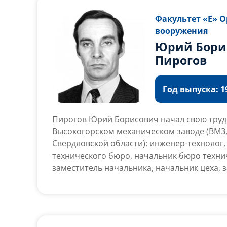
РАРАН, академик Российской академии косм
Циолковского.
Факультет «Е» 
вооружения
Юрий Бори
Пирогов
Год выпуска: 19
Пирогов Юрий Борисович начал свою труд
Высокогорском механическом заводе (ВМЗ,
Свердловской области): инженер-технолог,
технического бюро, начальник бюро техни
заместитель начальника, начальник цеха, 
инженера, в 1975–1981 гг. – главный инженер
директор; с 1984 г. – начальник 1-го главн
Министерства машиностроения СССР.