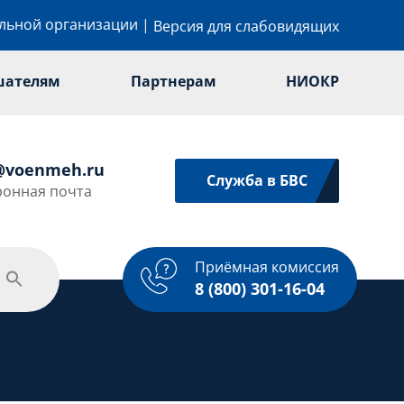
ельной организации
|
Версия для слабовидящих
шателям
Партнерам
НИОКР
@voenmeh.ru
Служба в БВС
ронная почта
Приёмная комиссия
одежная политика
Спорт
Услуги
8 (800) 301-16-04