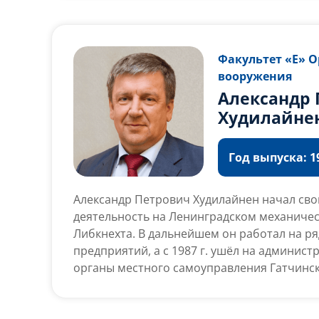
артиллерии наземного, морского, воздушн
инженерных боеприпасов» (Концерн «Тех
Ростех).
Факультет «Е» 
вооружения
Александр 
Худилайне
Год выпуска: 19
Александр Петрович Худилайнен начал св
деятельность на Ленинградском механичес
Либкнехта. В дальнейшем он работал на ря
предприятий, а с 1987 г. ушёл на админист
органы местного самоуправления Гатчинс
Ленинградской области. В декабре 2011 г.
возглавил законодательное собрание Лени