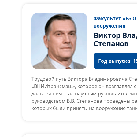
в период с 2012 по 2017 г. был главой респ
Заслуги А.П. Худилайнена отмечены орден
медалями.
Факультет «Е» 
вооружения
Виктор Вл
Степанов
Год выпуска: 19
Трудовой путь Виктора Владимировича Сте
«ВНИИтрансмаш», которое он возглавлял с 2
дальнейшем стал научным руководителем и
руководством В.В. Степанова проведены ра
которых были приняты на вооружение танки 
и Т-80УЕ, а в также завершена разработка 
выстрела 3ВОФ128 с дистанционным подры
траектории. Доктор технических наук, чле