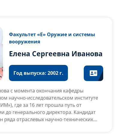
Факультет «Е» Оружие и системы
вооружения
Елена Сергеевна Иванова
Год выпуска: 2002 г.
нова с момента окончания кафедры
ном научно-исследовательском институте
М»), где за 16 лет прошла путь от
и до генерального директора. Кандидат
ен ряда отраслевых научно-технических
ль многих ОКР по созданию составных
жения Су-57, Т-14, 2А46М, 2С35 и др.