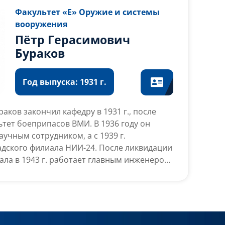
удового Красного Знамени и медалями.
Факультет «Е» Оружие и системы
вооружения
Пётр Герасимович
Бураков
Год выпуска: 1931 г.
аков закончил кафедру в 1931 г., после
ьтет боеприпасов ВМИ. В 1936 году он
аучным сотрудником, а с 1939 г.
дского филиала НИИ-24. После ликвидации
ала в 1943 г. работает главным инженером
-1951 гг. он руководит ГСКБ-47 (ныне АО
952 по 1956 год является руководящим
терств. В 1956 г. П.Г. Бураков
4 (ныне АО «НИМИ им. В.В. Бахирева») на
я главного конструктора, в которой