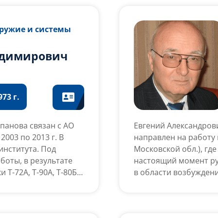
ублики Карелия.
«Ленинградский механ
ом Почета и
задачей наладить пр
боеприпасов. Под ег
Оружие и системы
изделий. Директор зав
адимирович
73 г.
панова связан с АО
Евгений Александров
003 по 2013 г. В
направлен на работу
нститута. Под
Московской обл.), гд
боты, в результате
настоящий момент ру
Т-72А, Т-90А, Т-80БА
в области возбужден
125-мм танкового
условиям глубоких н
вом снаряда на
гидростатическими д
н-корреспондент
участие в сложных ра