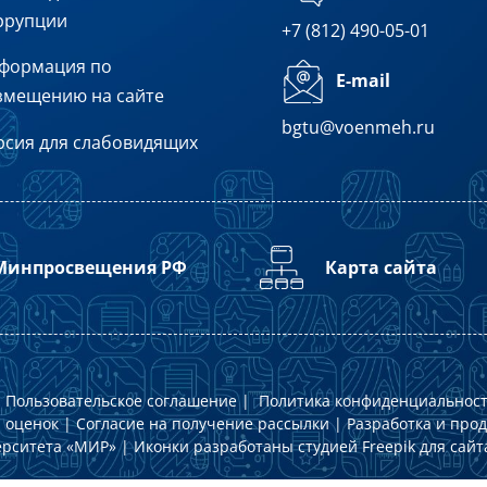
ррупции
+7 (812) 490-05-01
формация по
E-mail
змещению на сайте
bgtu@voenmeh.ru
рсия для слабовидящих
Минпросвещения РФ
Карта сайта
|
Пользовательское соглашение
|
Политика конфиденциальнос
 оценок
|
Согласие на получение рассылки
| Разработка и про
ерситета «МИР»
| Иконки разработаны студией
Freepik
для сай