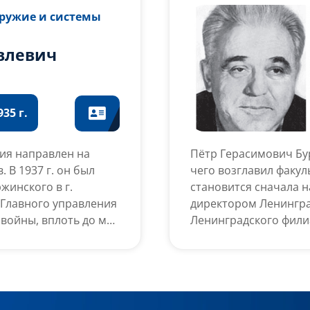
орденами Ленина, Тр
Оружие и системы
влевич
35 г.
ия направлен на
Пётр Герасимович Бур
 В 1937 г. он был
чего возглавил факул
жинского в г.
становится сначала н
о Главного управления
директором Ленингра
войны, вплоть до мая
Ленинградского фили
НИИ-24. В период 1950
го Главного
«НПО «Базальт»). С 1
созданного в 1946 г.
работником ряда минис
оховых реактивных
возвращается в НИИ-2
ереименован в
должность заместител