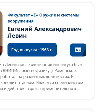
ический завод им. Карла Либкнехта» с
оизводство новейших танковых
о руководством налажен выпуск 10 новых
Факультет «Е» Оружие и системы
ода с 2000 по 2009 г.
вооружения
Евгений Александрович
Левин
Год выпуска: 1963 г.
ич Левин после окончания института был
 в ВНИПИвзрывгеофизику (г.Раменское,
е работал на различных должностях. В
ководит отделом. Является специалистом
ия и действия взрыва применительно к
ефтяных и газовых скважин с высокими
авлениями и температурами. Принимал
ботах с использованием взрыва в глубоких