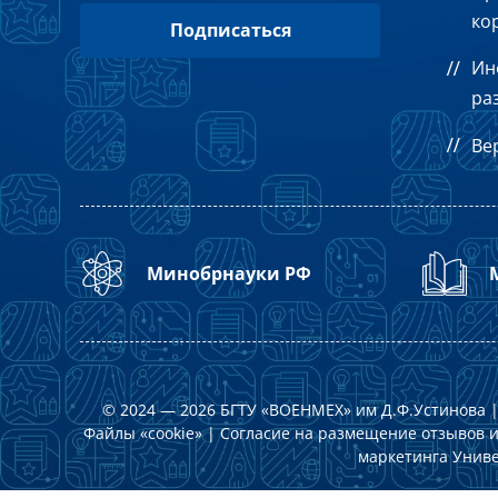
ко
(1945), Красной Звезды (1942) и медалями.
Ин
ра
Ве
Минобрнауки РФ
© 2024 — 2026 БГТУ «ВОЕНМЕХ» им Д.Ф.Устинова 
Файлы «cookie»
|
Согласие на размещение отзывов и
маркетинга Унив