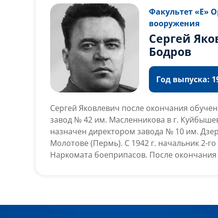
Факультет «Е» 
вооружения
Сергей Яко
Бодров
Год выпуска: 19
Сергей Яковлевич после окончания обучен
завод № 42 им. Масленникова в г. Куйбышев.
назначен директором завода № 10 им. Дзер
Молотове (Пермь). С 1942 г. начальник 2-г
Наркомата боеприпасов. После окончания 
1951 г. работал заместителем министра
сельхозмашиностроения и начальником 6-
управления. В 1952 г. назначен директором 
Научно-исследовательского института пор
снарядов – НИИ-1, который в 1966 г. был п