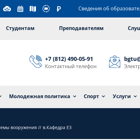
Сведения об образоват
Студентам
Преподавателям
Слу
+7 (812) 490-05-91
bgtu
Контактный телефон
Элект
Университет
Образование
Наука
Мол
Молодежная политика
Спорт
Услуги
стемы вооружения
в.Кафедра Е3