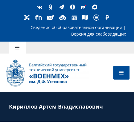
Skip
to
content
Сведения об образовательной организ
Версия для слабов
Toggle
Navigation
Школьникам
Абитуриентам
Студентам
Кириллов Артем Владиславович
Преподавателям