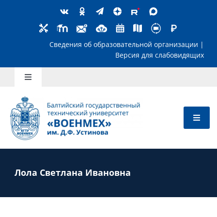
Skip
to
content
Сведения об образовательной организ
Версия для слабов
Toggle
Navigation
Школьникам
Абитуриентам
Студентам
Лола Светлана Ивановна
Преподавателям