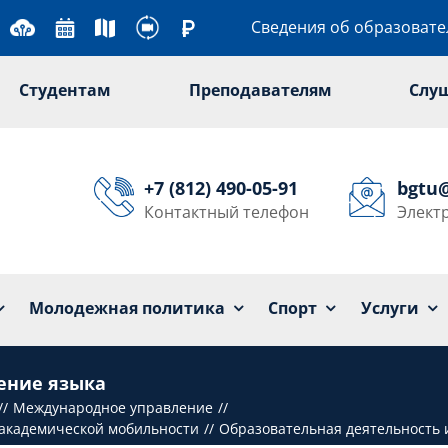
Сведения об образоват
Студентам
Преподавателям
Слу
+7 (812) 490-05-91
bgtu
Контактный телефон
Элект
Университет
Образование
Наука
Мол
Молодежная политика
Спорт
Услуги
ение языка
Международное управление
академической мобильности
Образовательная деятельность 