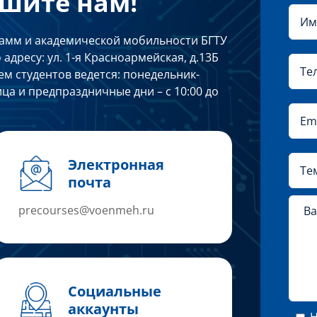
шите нам!
амм и академической мобильности БГТУ
адресу: ул. 1-я Красноармейская, д.13Б
ем студентов ведется:
понедельник-
тница и предпраздничные дни – с 10:00 до
Электронная
почта
precourses@voenmeh.ru
Социальные
аккаунты
Н