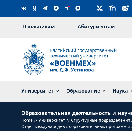
Skip
to
content
Школьникам
Абитуриентам
Университет
Образование
Наука
Образовательная деятельность и изуч
Home
Университет
Структурные подразделения
Отдел международных образовательных программ и 