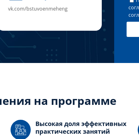
сог
vk.com/bstuvoenmeheng
сог
ения на программе
Высокая доля эффективных
практических занятий