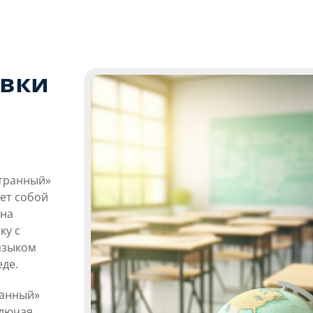
овки
странный»
яет собой
 на
ку с
языком
еде.
ранный»
ключая