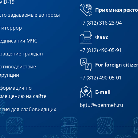
VID-19
Приемная ректо
сто задаваемые вопросы
+7 (812) 316-23-94
титеррор
Факс
едписания МЧС
+7 (812) 490-05-91
ращение граждан
For foreign citize
отиводействие
ррупции
+7 (812) 490-05-01
формация по
E-mail
змещению на сайте
bgtu@voenmeh.ru
рсия для слабовидящих