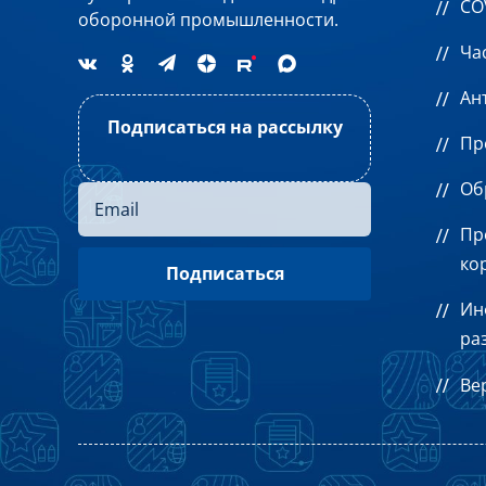
CO
оборонной промышленности.
Ча
Ан
Подписаться на рассылку
Пр
Об
Пр
ко
Ин
ра
Ве