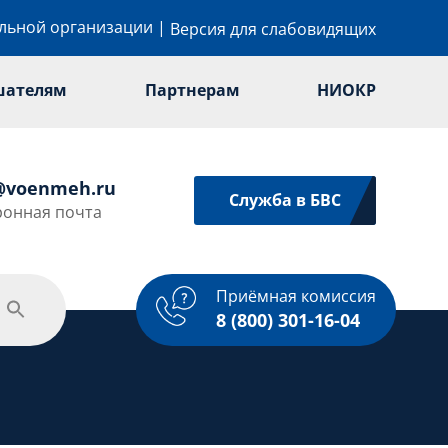
ельной организации
|
Версия для слабовидящих
шателям
Партнерам
НИОКР
@voenmeh.ru
Служба в БВС
ронная почта
Приёмная комиссия
одежная политика
Спорт
Услуги
8 (800) 301-16-04