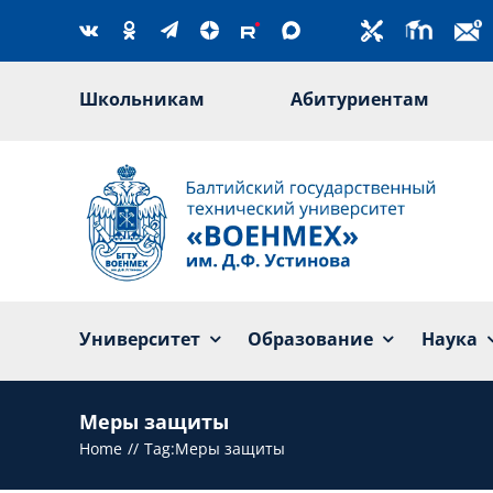
Skip
to
content
Школьникам
Абитуриентам
Университет
Образование
Наука
Меры защиты
Home
Tag:
Меры защиты