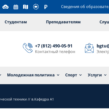
Сведения об образоват
Студентам
Преподавателям
Слу
+7 (812) 490-05-91
bgtu
Контактный телефон
Элект
Университет
Образование
Наука
Мол
Молодежная политика
Спорт
Услуги
ической техники
в.Кафедра А1