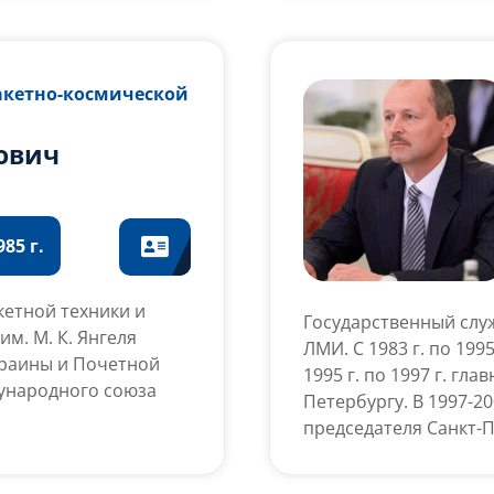
андидата в
ведущий инженер по
ов ФГБУ «НИИ ЦПК
техники. С 1993-1998
онавт-испытатель
созданию зерноуборо
Ракетно-космической
г. главный конструкт
Автор более 70 научн
народнохозяйственной
ович
главного инженера – 
о
отделения КБ «Южное
первый заместитель 
85 г.
кетной техники и
Государственный служ
м. М. К. Янгеля
ЛМИ. С 1983 г. по 199
краины и Почетной
1995 г. по 1997 г. гл
ународного союза
Петербургу. В 1997-20
председателя Санкт-
ударственном КБ
Федеральной комисси
ер-конструктор II
2000 г. по 2003 г. М