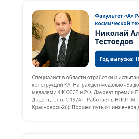
Циолковского (2011). Начальник ФГБУ «НИ
космонавтов имени Ю. А. Гагарина» (2009-2
Факультет «А» Р
психологических наук (2008). Чемпион мир
космической те
планёрах. Президент Международного эко
Николай А
«Чистые моря» (с 2009 г. по настоящее вре
Тестоедов
Год выпуска: 19
Специалист в области отработки и испыта
конструкций КА. Награжден медалью «За до
медалями ФК СССР и РФ. Лауреат премии П
Доцент, к.т.н. С 1974 г. Работает в НПО ПМ г
Красноярск-26). Прошел путь от инженера 
комплекса. Разрабатывал методы испытан
система в условиях невесомости, участвова
экспериментальной отработке механизмов
ресурса эксплуатации. Внёс значительный 