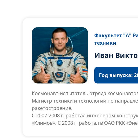
Факультет "А" 
техники
Иван Викто
Год выпуска: 20
Космонавт-испытатель отряда космонавтов
Магистр техники и технологии по направле
ракетостроение.
С 2007-2008 г. работал инженером-констру
«Климов». С 2008 г. работал в ОАО РКК «Эн
инженера в составе главной оперативной 
февраля 2009 г. помощник руководителя п