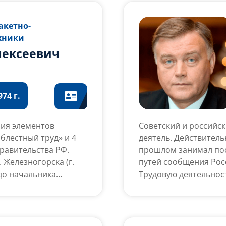
И Центр подготовки
по финансам и сбыту
014). Кандидат
«Машиностроительный
акетно-
а по пилотажу на
председателя совета 
хники
логического фонда
лексеевич
мя)
74 г.
ния элементов
Советский и российс
блестный труд» и 4
деятель. Действитель
равительства РФ.
прошлом занимал пос
. Железногорска (г.
путей сообщения Рос
до начальника
Трудовую деятельнос
ия механических
Государственного ин
л в
окончания службы в 
 КА длительного
старшим инженером У
вклад в создание
Совета Министров СС