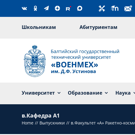
Skip
to
content
Школьникам
Абитуриентам
Университет
Образование
Наука
в.Кафедра А1
Home
Выпускники
в.Факультет «А» Ракетно-косм