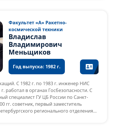
 проектированию ракетно-космической
 г. начальник отдела по проектированию и
чной техники и оборудования. С 2003-2006
Факультет «А» Ракетно-
ор – начальник КБ по созданию
ых трудов, изобретений и патентов.
космической техники
 техники и оборудования. С 2006 г. зам.
Владислав
главный конструктор – начальник
Владимирович
». В настоящее время главный инженер –
Меньщиков
генерального директора КБ «Южное.
Год выпуска: 1982 г.
ащий. С 1982 г. по 1983 г. инженер НИС
5 г. работал в органах Госбезопасности. С
авный специалист ГУ ЦБ России по Санкт-
00 гг. советник, первый заместитель
Петербургского регионального отделения
и по рынку ценных бумаг (ФКЦБ) России. С
еньщиков занимал пост заместителя