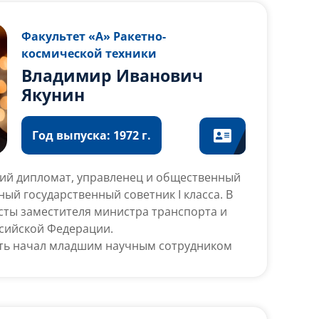
, член правления АООТ
 завод им. М.И. Калинина», зам.
Факультет «А» Ракетно-
директоров ОАО «МЗИК», г. Екатеринбург.
космической техники
Владимир Иванович
Якунин
Год выпуска: 1972 г.
кий дипломат, управленец и общественный
ный государственный советник I класса. В
ты заместителя министра транспорта и
сийской Федерации.
ть начал младшим научным сотрудником
ститута прикладной химии. После
Советской Армии работал инженером,
правления Государственного комитета
СР по внешнеэкономическим связям,