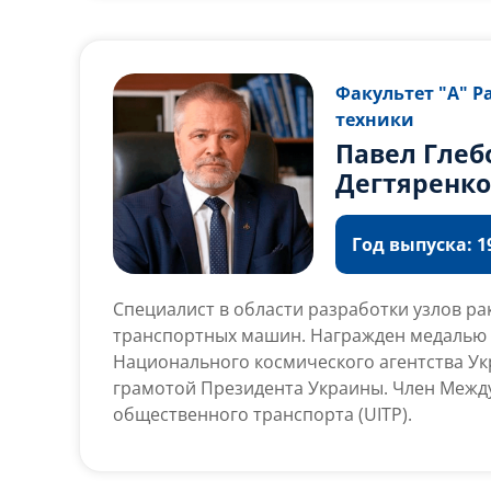
15.11.2010 г. был назначен на должность к
космонавты испытатели отряда космонавт
им. Ю. А. Гагарина». С августа 2012 г. косм
Факультет "А" 
отряда космонавтов Роскосмоса.
техники
Павел Глеб
Дегтяренк
Год выпуска: 19
Специалист в области разработки узлов ра
транспортных машин. Награжден медалью и
Национального космического агентства У
грамотой Президента Украины. Член Межд
общественного транспорта (UITP).
С1985 г. работает в Днепропетровском гос
«Южное». С 1985 по 1991 г. инженер, инжен