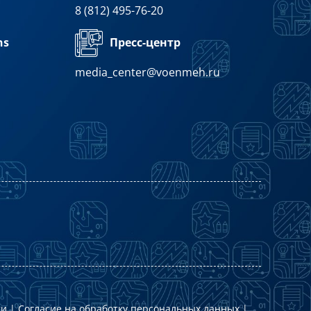
ор 88 изобретений. Почетный доктор БГТУ.
8 (812) 495-76-20
Пресс-центр
ns
media_center@voenmeh.ru
ти
|
Согласие на обработку персональных данных
|