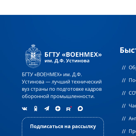
крылатых ракет ВМФ. Выполненные проект
типа «Атлант», «Орлан» и др., а также на ПЛ
«Андромеда» и «Ясень». Под его руководст
экспериментальное и полигонное оборудо
проведения испытаний с целью подтвержд
технических характеристик разрабатываем
Быс
проведены ряд НИР для обеспечения разр
перспективных комплексов и систем. Автор
изобретений.
Об
БГТУ «ВОЕНМЕХ» им. Д.Ф.
По
Устинова — лучший технический
вуз страны по подготовке кадров
CO
оборонной промышленности.
Ча
Ан
Подписаться на рассылку
Пр