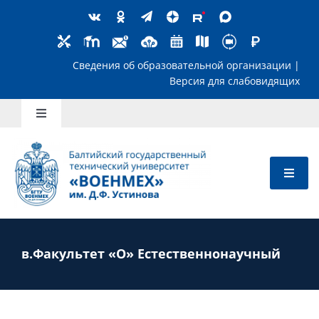
Skip
to
content
Сведения об образовательной организ
Версия для слабов
Toggle
Navigation
Школьникам
Абитуриентам
Студентам
в.Факультет «О» Естественнонаучный
Преподавателям