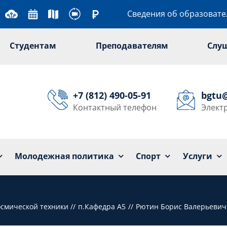
Сведения об образоват
Студентам
Преподавателям
Слу
+7 (812) 490-05-91
bgtu
Контактный телефон
Элект
Университет
Образование
Наука
Мол
Молодежная политика
Спорт
Услуги
осмической техники
п.Кафедра А5
Рютин Борис Валерьевич