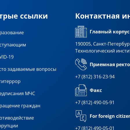
трые ссылки
Контактная 
Главный корпус
разование
190005, Санкт-Петербург
ступающим
Технологический инсти
VID-19
Приемная ректо
сто задаваемые вопросы
+7 (812) 316-23-94
титеррор
Факс
едписания МЧС
+7 (812) 490-05-91
ращение граждан
For foreign citize
отиводействие
ррупции
+7 (812) 490-05-01