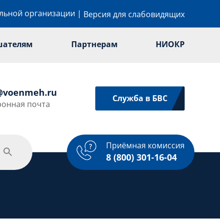
ельной организации
|
Версия для слабовидящих
шателям
Партнерам
НИОКР
@voenmeh.ru
Служба в БВС
ронная почта
Приёмная комиссия
одежная политика
Спорт
Услуги
8 (800) 301-16-04