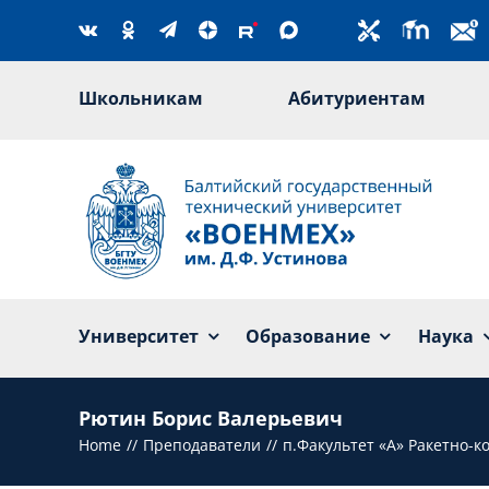
Skip
to
content
Школьникам
Абитуриентам
Университет
Образование
Наука
Рютин Борис Валерьевич
Home
Преподаватели
п.Факультет «А» Ракетно-к