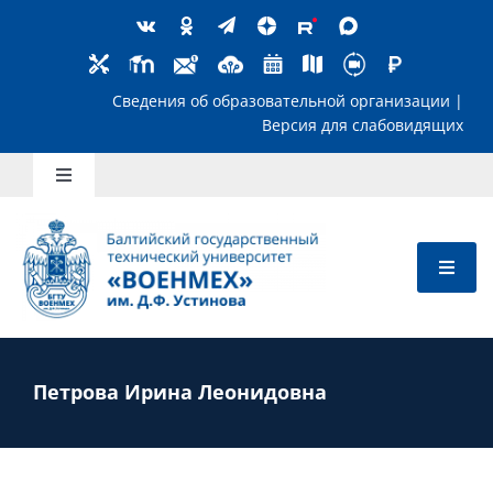
Skip
to
content
Сведения об образовательной организ
Версия для слабов
Toggle
Navigation
Школьникам
Абитуриентам
Студентам
Петрова Ирина Леонидовна
Преподавателям