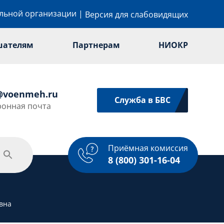
ельной организации
|
Версия для слабовидящих
шателям
Партнерам
НИОКР
@voenmeh.ru
Служба в БВС
ронная почта
Приёмная комиссия
одежная политика
Спорт
Услуги
8 (800) 301-16-04
вна