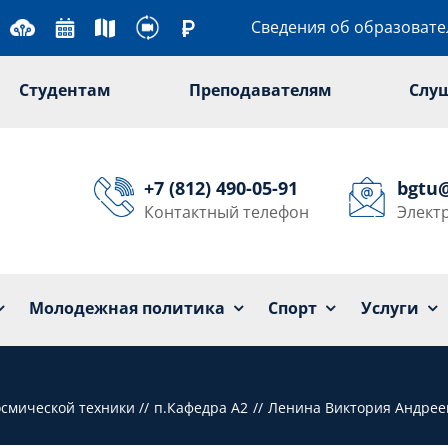
Сведения об образоват
Студентам
Преподавателям
Слу
+7 (812) 490-05-91
bgtu
Контактный телефон
Элект
Университет
Образование
Наука
Мол
Молодежная политика
Спорт
Услуги
осмической техники
п.Кафедра А2
Ленина Виктория Андрее