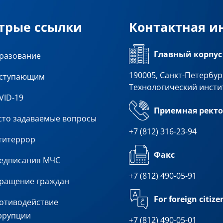
трые ссылки
Контактная 
Главный корпус
разование
190005, Санкт-Петербург
ступающим
Технологический инсти
VID-19
Приемная ректо
сто задаваемые вопросы
+7 (812) 316-23-94
титеррор
Факс
едписания МЧС
+7 (812) 490-05-91
ращение граждан
For foreign citize
отиводействие
ррупции
+7 (812) 490-05-01