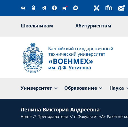
Skip
to
content
Школьникам
Абитуриентам
Университет
Образование
Наука
Ленина Виктория Андреевна
Home
Преподаватели
п.Факультет «А» Ракетно-к