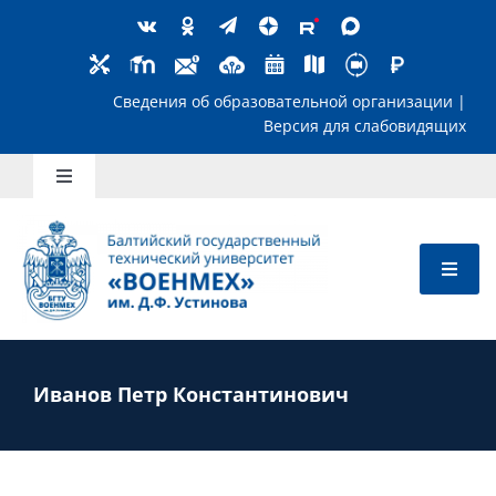
Skip
to
content
Сведения об образовательной организ
Версия для слабов
Toggle
Navigation
Школьникам
Абитуриентам
Студентам
Иванов Петр Константинович
Преподавателям