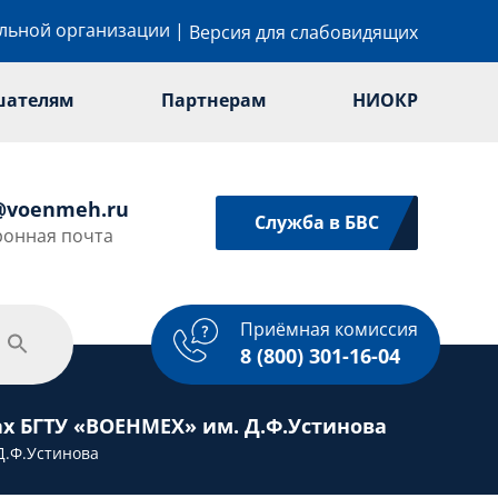
ельной организации
|
Версия для слабовидящих
шателям
Партнерам
НИОКР
@voenmeh.ru
Служба в БВС
ронная почта
Приёмная комиссия
одежная политика
Спорт
Услуги
8 (800) 301-16-04
х БГТУ «ВОЕНМЕХ» им. Д.Ф.Устинова
Д.Ф.Устинова