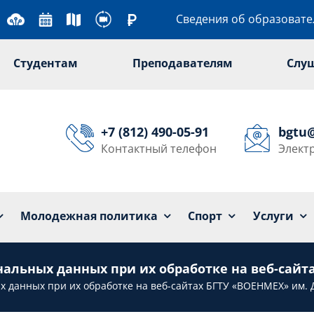
Сведения об образоват
Студентам
Преподавателям
Слу
+7 (812) 490-05-91
bgtu
Контактный телефон
Элект
Университет
Образование
Наука
Мол
Молодежная политика
Спорт
Услуги
льных данных при их обработке на веб-сайта
 данных при их обработке на веб-сайтах БГТУ «ВОЕНМЕХ» им. 