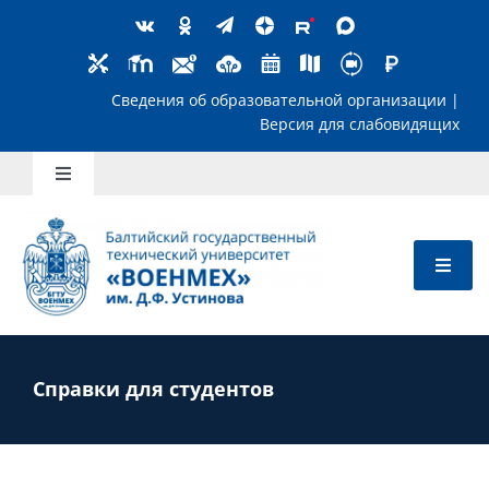
Skip
to
content
Сведения об образовательной организ
Версия для слабов
Toggle
Navigation
Школьникам
Абитуриентам
Студентам
Справки для студентов
Преподавателям