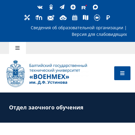
Skip
to
content
Сведения об образовательной организ
Версия для слабов
Toggle
Navigation
Школьникам
Абитуриентам
Студентам
Отдел заочного обучения
Преподавателям