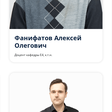
Фанифатов Алексей
Олегович
Доцент кафедры Е4, к.т.н.