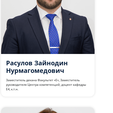
Расулов Зайнодин
Нурмагомедович
Заместитель декана Факультет «Е», Заместитель
руководителя Центра компетенций, доцент кафедры
Е4, к.т.н.