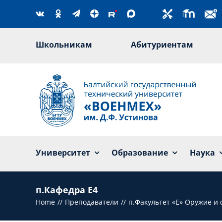
Skip
to
content
Школьникам
Абитуриентам
Университет
Образование
Наука
п.Кафедра Е4
Home
Преподаватели
п.Факультет «Е» Оружие и