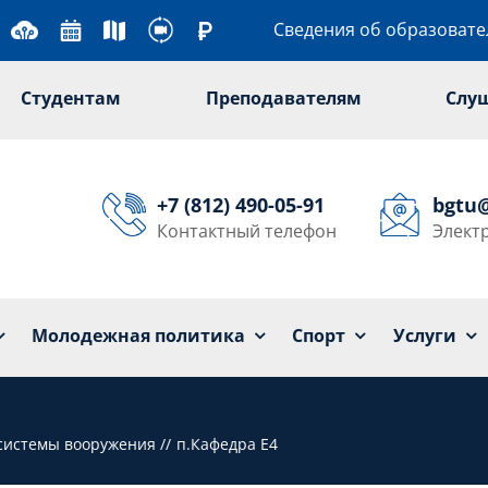
Сведения об образоват
Студентам
Преподавателям
Слу
+7 (812) 490-05-91
bgtu
Контактный телефон
Элект
Университет
Образование
Наука
Мол
Молодежная политика
Спорт
Услуги
 системы вооружения
п.Кафедра Е4