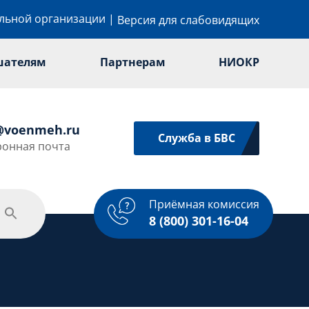
ельной организации
|
Версия для слабовидящих
шателям
Партнерам
НИОКР
@voenmeh.ru
Служба в БВС
ронная почта
Приёмная комиссия
одежная политика
Спорт
Услуги
8 (800) 301-16-04