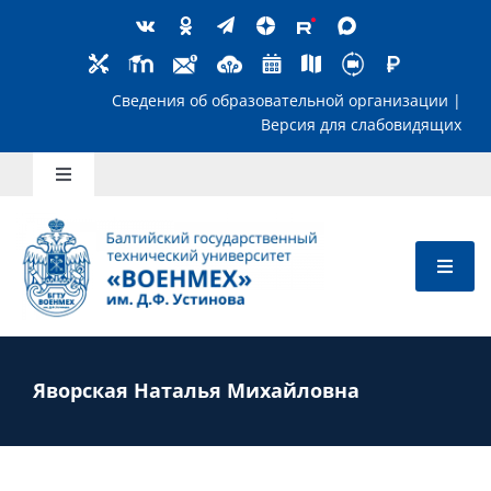
Skip
to
content
Сведения об образовательной организ
Версия для слабов
Toggle
Navigation
Школьникам
Абитуриентам
Студентам
Яворская Наталья Михайловна
Преподавателям