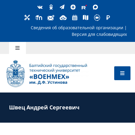
Skip
to
content
Сведения об образовательной организ
Версия для слабов
Toggle
Navigation
Школьникам
Абитуриентам
Студентам
Швец Андрей Сергеевич
Преподавателям