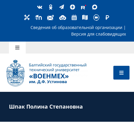
Skip
to
content
Сведения об образовательной организ
Версия для слабов
Toggle
Navigation
Школьникам
Абитуриентам
Студентам
Шпак Полина Степановна
Преподавателям