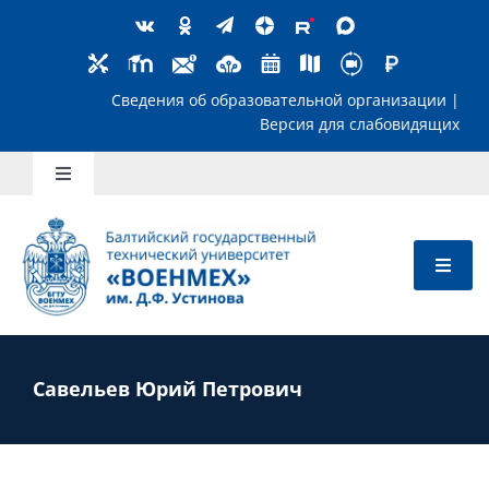
Skip
to
content
Сведения об образовательной организ
Версия для слабов
Toggle
Navigation
Школьникам
Абитуриентам
Студентам
Савельев Юрий Петрович
Преподавателям