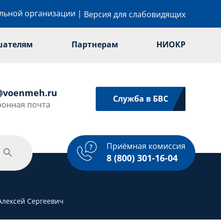
ельной организации
|
Версия для слабовидящих
шателям
Партнерам
НИОКР
@voenmeh.ru
Служба в БВС
ронная почта
Приёмная комиссия
одежная политика
Спорт
Услуги
8 (800) 301-16-04
Алексей Сергеевич