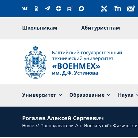
Skip
to
content
Школьникам
Абитуриентам
Университет
Образование
Наука
Рогалев Алексей Сергеевич
Home
Преподаватели
п.Институт «С» Физическа