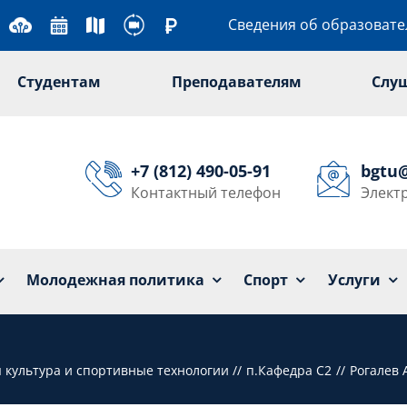
Сведения об образоват
Студентам
Преподавателям
Слу
+7 (812) 490-05-91
bgtu
Контактный телефон
Элект
Университет
Образование
Наука
Мол
Молодежная политика
Спорт
Услуги
я культура и спортивные технологии
п.Кафедра С2
Рогалев 