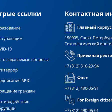
трые ссылки
Контактная 
Главный корпус
разование
190005, Санкт-Петербург
ступающим
Технологический инсти
VID-19
Приемная ректо
сто задаваемые вопросы
+7 (812) 316-23-94
титеррор
Факс
едписания МЧС
+7 (812) 490-05-91
ращение граждан
For foreign citize
отиводействие
ррупции
+7 (812) 490-05-01