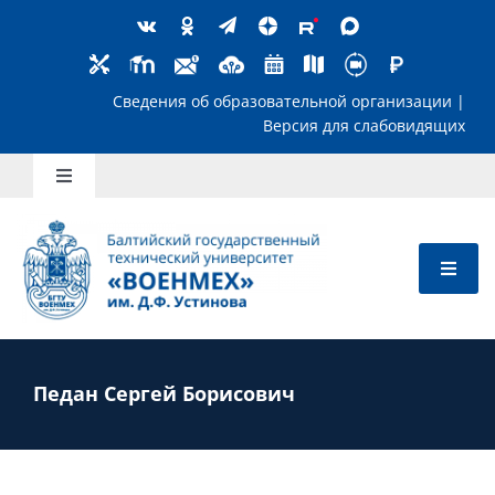
Skip
to
content
Сведения об образовательной организ
Версия для слабов
Toggle
Navigation
Школьникам
Абитуриентам
Студентам
Педан Сергей Борисович
Преподавателям