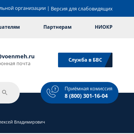
ельной организации
|
Версия для слабовидящих
шателям
Партнерам
НИОКР
@voenmeh.ru
Служба в БВС
ронная почта
Приёмная комиссия
одежная политика
Спорт
Услуги
8 (800) 301-16-04
лексей Владимирович