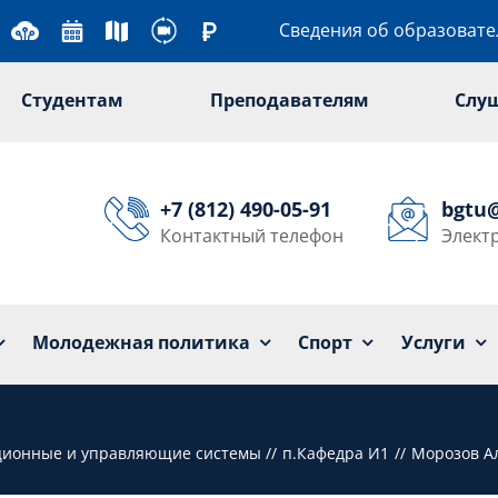
Сведения об образоват
Студентам
Преподавателям
Слу
+7 (812) 490-05-91
bgtu
Контактный телефон
Элект
Университет
Образование
Наука
Мол
Молодежная политика
Спорт
Услуги
ционные и управляющие системы
п.Кафедра И1
Морозов А