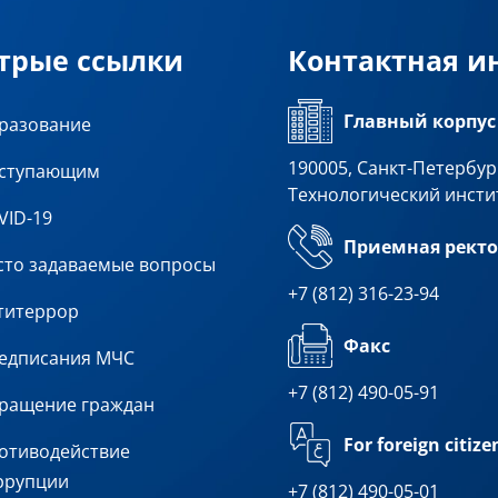
трые ссылки
Контактная 
Главный корпус
разование
190005, Санкт-Петербург
ступающим
Технологический инсти
VID-19
Приемная ректо
сто задаваемые вопросы
+7 (812) 316-23-94
титеррор
Факс
едписания МЧС
+7 (812) 490-05-91
ращение граждан
For foreign citize
отиводействие
ррупции
+7 (812) 490-05-01