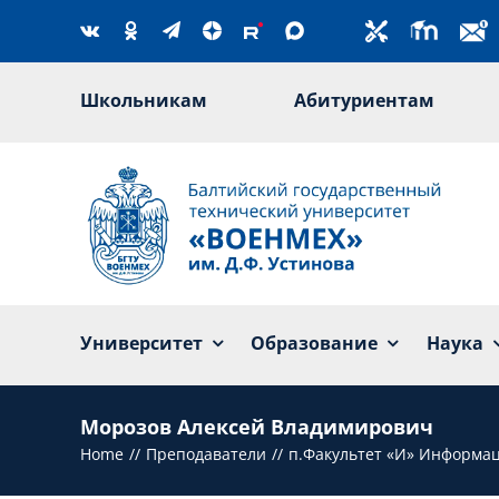
Skip
to
content
Школьникам
Абитуриентам
Университет
Образование
Наука
Морозов Алексей Владимирович
Home
Преподаватели
п.Факультет «И» Информа