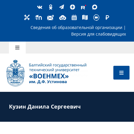
Skip
to
content
Сведения об образовательной организ
Версия для слабов
Toggle
Navigation
Школьникам
Абитуриентам
Студентам
Кузин Данила Сергеевич
Преподавателям