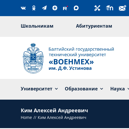
Skip
to
content
Школьникам
Абитуриентам
Университет
Образование
Наука
Ким Алексей Андреевич
Home
Ким Алексей Андреевич