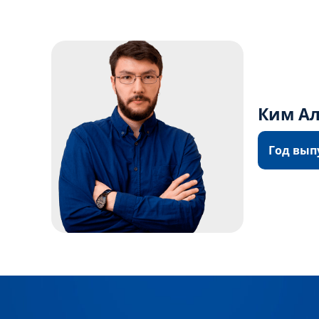
Ким Ал
Год вып