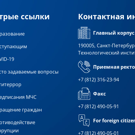
трые ссылки
Контактная 
Главный корпус
разование
190005, Санкт-Петербург
ступающим
Технологический инсти
VID-19
Приемная ректо
сто задаваемые вопросы
+7 (812) 316-23-94
титеррор
Факс
едписания МЧС
+7 (812) 490-05-91
ращение граждан
For foreign citize
отиводействие
ррупции
+7 (812) 490-05-01