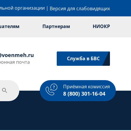
ельной организации
|
Версия для слабовидящих
шателям
Партнерам
НИОКР
@voenmeh.ru
Служба в БВС
ронная почта
Приёмная комиссия
одежная политика
Спорт
Услуги
8 (800) 301-16-04