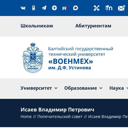
Skip
to
content
Школьникам
Абитуриентам
Университет
Образование
Наука
Исаев Владимир Петрович
Home
Попечительский совет
Исаев Владимир Пе