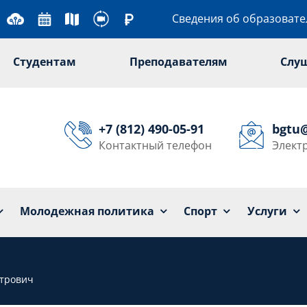
Сведения об образоват
Студентам
Преподавателям
Слу
+7 (812) 490-05-91
bgtu
Контактный телефон
Элект
Университет
Образование
Наука
Мол
Молодежная политика
Спорт
Услуги
трович