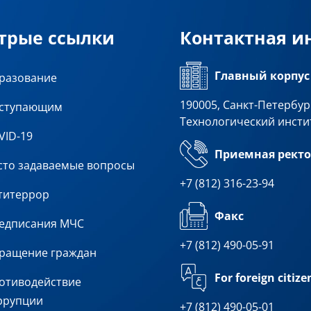
трые ссылки
Контактная 
Главный корпус
разование
190005, Санкт-Петербург
ступающим
Технологический инсти
VID-19
Приемная ректо
сто задаваемые вопросы
+7 (812) 316-23-94
титеррор
Факс
едписания МЧС
+7 (812) 490-05-91
ращение граждан
For foreign citize
отиводействие
ррупции
+7 (812) 490-05-01