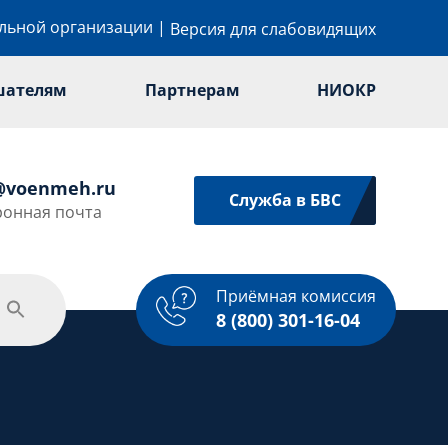
ельной организации
|
Версия для слабовидящих
шателям
Партнерам
НИОКР
@voenmeh.ru
Служба в БВС
ронная почта
Приёмная комиссия
одежная политика
Спорт
Услуги
8 (800) 301-16-04