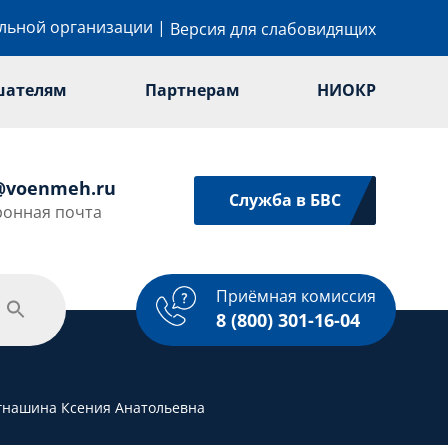
ельной организации
|
Версия для слабовидящих
шателям
Партнерам
НИОКР
@voenmeh.ru
Служба в БВС
ронная почта
Приёмная комиссия
одежная политика
Спорт
Услуги
8 (800) 301-16-04
гнашина Ксения Анатольевна