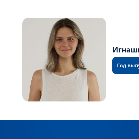
Игнаши
Год вып