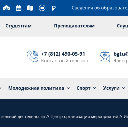
Сведения об образоват
Студентам
Преподавателям
Слу
+7 (812) 490-05-91
bgtu
Контактный телефон
Элект
Университет
Образование
Наука
Мол
Молодежная политика
Спорт
Услуги
тельной деятельности
Центр организации мероприятий
И