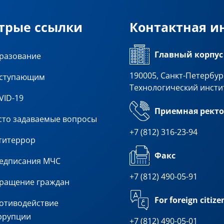
трые ссылки
Контактная 
Главный корпус
разование
190005, Санкт-Петербург
ступающим
Технологический инсти
VID-19
Приемная ректо
сто задаваемые вопросы
+7 (812) 316-23-94
титеррор
Факс
едписания МЧС
+7 (812) 490-05-91
ращение граждан
For foreign citize
отиводействие
ррупции
+7 (812) 490-05-01