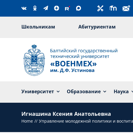
Skip
to
content
Школьникам
Абитуриентам
Университет
Образование
Наука
Игнашина Ксения Анатольевна
Home
Управление молодежной политики и воспита