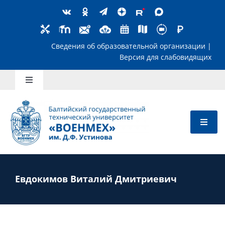
Skip
to
content
Сведения об образовательной организ
Версия для слабов
Toggle
Navigation
Школьникам
Абитуриентам
Студентам
Евдокимов Виталий Дмитриевич
Преподавателям