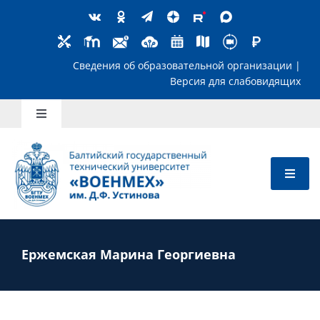
Skip
to
content
Сведения об образовательной организ
Версия для слабов
Toggle
Navigation
Школьникам
Абитуриентам
Студентам
Ержемская Марина Георгиевна
Преподавателям