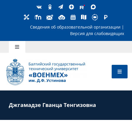
Skip
to
content
Сведения об образовательной организ
Версия для слабов
Toggle
Navigation
Школьникам
Абитуриентам
Студентам
Джгамадзе Гванца Тенгизовна
Преподавателям