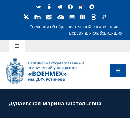
Skip
to
content
Сведения об образовательной организ
Версия для слабов
Toggle
Navigation
Школьникам
Абитуриентам
Студентам
Дунаевская Марина Анатольевна
Преподавателям