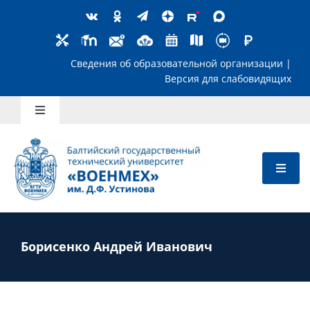
Skip
to
content
Сведения об образовательной организ
Версия для слабов
Toggle
Navigation
Школьникам
Абитуриентам
Студентам
Борисенко Андрей Иванович
Преподавателям