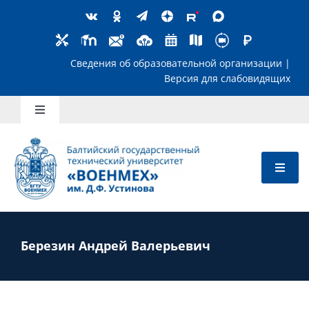
Skip
to
content
Сведения об образовательной организ
Версия для слабов
Toggle
Navigation
Школьникам
Абитуриентам
Студентам
Березин Андрей Валерьевич
Преподавателям