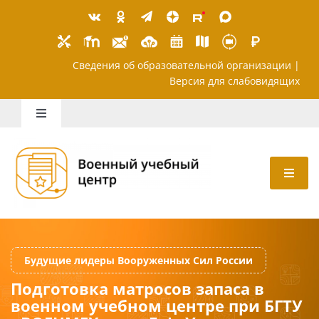
Skip
to
content
Сведения об образовательной организ
Версия для слабов
Toggle
Navigation
Школьникам
Абитуриентам
Студентам
Подготовка матросов запаса в
Будущие лидеры Вооруженных Сил России
Преподавателям
военном учебном центре при БГТУ