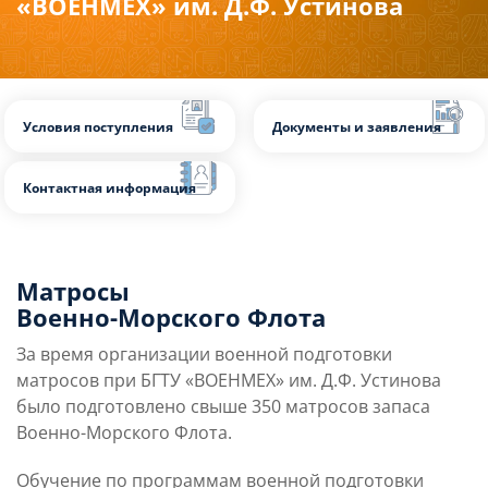
«ВОЕНМЕХ» им. Д.Ф. Устинова
Слушателям
Партнерам
НИОКР
Условия поступления
Документы и заявл
Матросы
Контактная информация
Военно-Морского Флота
За время организации военной подготовки
матросов при БГТУ «ВОЕНМЕХ» им. Д.Ф. Устинова
было подготовлено свыше 350 матросов запаса
Военно-Морского Флота.
Обучение по программам военной подготовки